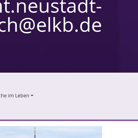
t.neustadt-
sch@elkb.de
che im Leben