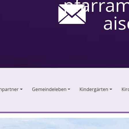
pfarram
ai
hpartner
Gemeindeleben
Kindergärten
Kir