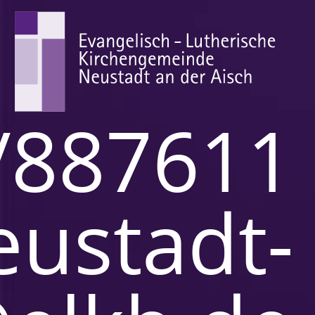
/887611
eustadt-